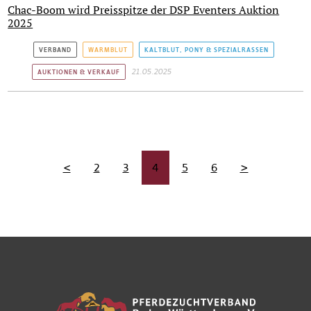
Chac-Boom wird Preisspitze der DSP Eventers Auktion
2025
VERBAND
WARMBLUT
KALTBLUT, PONY & SPEZIALRASSEN
21.05.2025
AUKTIONEN & VERKAUF
<
2
3
4
5
6
>