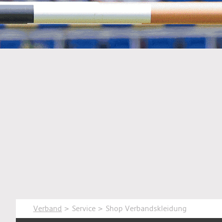
Verband
>
Service
> Shop Verbandskleidung