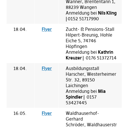
Wanner, Brententann 1,
88239 Wangen
Anmeldung bei
Nils Kling
|
0152 51717990
18.04.
Flyer
Zucht- & Pensions-Stall
Hilpert-Breunig, Hohle
Eiche 5, 74746
Höpfingen
Anmeldung bei
Kathrin
Kreuzer |
0176 51372714
18.04.
Flyer
Ausbildungsstall
Harscher, Westerheimer
Str. 32, 89150
Laichingen
Anmeldung bei
Mia
Spindler |
0157
53427445
16.05.
Flyer
Waldhauserhof-
Gerhard
Schröder, Waldhauserstr