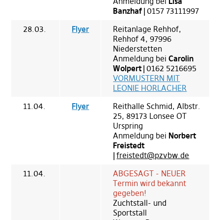
Anmeldung bei
Lisa
Banzhaf |
0157 73111997
28.03.
Flyer
Reitanlage Rehhof,
Rehhof 4, 97996
Niederstetten
Anmeldung bei
Carolin
Wolpert |
0162 5216695
VORMUSTERN MIT
LEONIE HORLACHER
11.04.
Flyer
Reithalle Schmid, Albstr.
25, 89173 Lonsee OT
Urspring
Anmeldung bei
Norbert
Freistedt
|
freistedt@pzvbw.de
11.04.
ABGESAGT - NEUER
Termin wird bekannt
gegeben!
Zuchtstall- und
Sportstall