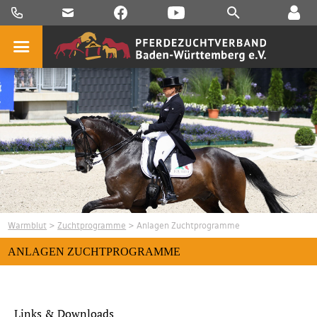
Warmblut
>
Zuchtprogramme
> Anlagen Zuchtprogramme
ANLAGEN ZUCHTPROGRAMME
Links & Downloads