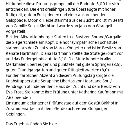
Hill konnte diese Prüfungsgruppe mit der Endnote 8,00 für sich
entscheiden. Die erst dreijährige Stute überzeugte mit hoher
Rittigkeit, gutem Freispringen und einer ansprechenden
Galoppade. Moon d’Heole stammt aus der Zucht und ist im Besitz
von Camille Seiler-Klethi und wurde von Jana von Wrangell
vorgestellt.
Bei den Altwürttemberger Stuten trug Susi von Sorano/Gargallo
die Siegerschliefe am Kopf. Die hochsympathische Fuchsstute
stammt aus der Zucht von Marco Köngeter und ist im Besitz von
Renate Hartmann. Diana Hartmann stellte die Stute gekonnt vor
und das Endergebnis lautete 8,10. Die Stute konnte in allen
Merkmalen überzeugen und punktete mit gutem Springen (8,5),
guten Grundgangarten und guten Rittigkeitswerten (8,0).
Für den farblichen Akzent an diesem Prüfungstag sorgte die
Knabstrupperstute Seraphine Libertas von Heart and Soul/
Pendragon of Independence aus der Zucht und dem Besitz von
Eva Trost. Sie konnte ihre Prüfung unter Katharina Kaufmann mit
7,63 beenden.
Ein rundum gelungener Prüfungstag auf dem Gestüt Birkhof in
Zusammenarbeit mit dem Pferdezuchtverein Göppingen-
Geislingen.
Das Ergebnis finden Sie hier: