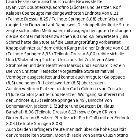
Laura Fessler sehr anschaulich unter Beweis stellte.
Dyani von Doubtless/Quadrofino (Züchter und Besitzer: Rolf
Kalabis) überzeugte mit der gewichteten Endnote von 8,21
(Teilnote Dressur 8,25 / Teilnote Springen 8,08) ebenfalls und
rangierte in Donzdorf auf Rang zwei. Die doppeltalentierte Stute
zeigte sich in allen Merkmalen mit ausgeglichen guten Leistungen
die die Richter mit Noten zwischen 8,0 und 8,5 bewerteten. Julia
Schmid hatte die Stute auf die Leistungsprüfung vorbereitet.
Knapp dahinter auf dem dritten Rang mit einer Endnote von 8,18
(Teilnote Springen 8,33 / Teilnote Dressur 8,00) reihte sich die
Uno I/Stolzenberg Tochter Unica aus der Zucht von Alwin
Strohmeier und dem Besitz von Markus und Leonhard Diez ein.
Die von Christian Heidecker vorgestellte Stute ist mit viel
Vermögen ausgestattet und konnte auch mit guter Galoppade
(8,5) und hohen Rittigkeitswerten (8,5) überzeugen.
Auf den weiteren Plätzen folgten Carla Columna von Cristallo
I/Quite Capitol (Züchter und Besitzer: Wolfgang Säufferer) mit
der Endnote 8,15 (Teilnote Springen 8,45), Binoche von
Bohemian/Dr. Jackson D (Züchter und Besitzer: Dr. Klaus
Banzhaf) 8,06 (Teilnote Dressur 8,13) sowie Onyx CR von
Dinken/Larcon (Besitzer: Pferdezucht Pech GbR) mit der Endnote
8,03 (Teilnote Springen 8,08).
Auch bei den Haflingern freute man sich über die hohe Qualität
der vorgestellten Stuten. Moon d’Heole von Santa Cruz/Notting