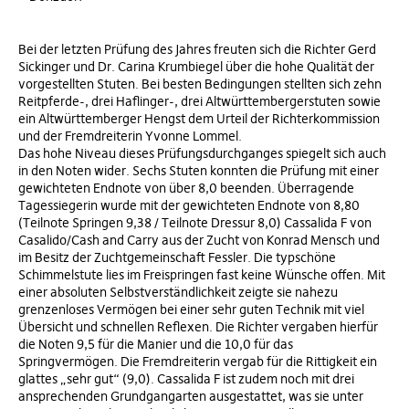
Bei der letzten Prüfung des Jahres freuten sich die Richter Gerd
Sickinger und Dr. Carina Krumbiegel über die hohe Qualität der
vorgestellten Stuten. Bei besten Bedingungen stellten sich zehn
Reitpferde-, drei Haflinger-, drei Altwürttembergerstuten sowie
ein Altwürttemberger Hengst dem Urteil der Richterkommission
und der Fremdreiterin Yvonne Lommel.
Das hohe Niveau dieses Prüfungsdurchganges spiegelt sich auch
in den Noten wider. Sechs Stuten konnten die Prüfung mit einer
gewichteten Endnote von über 8,0 beenden. Überragende
Tagessiegerin wurde mit der gewichteten Endnote von 8,80
(Teilnote Springen 9,38 / Teilnote Dressur 8,0) Cassalida F von
Casalido/Cash and Carry aus der Zucht von Konrad Mensch und
im Besitz der Zuchtgemeinschaft Fessler. Die typschöne
Schimmelstute lies im Freispringen fast keine Wünsche offen. Mit
einer absoluten Selbstverständlichkeit zeigte sie nahezu
grenzenloses Vermögen bei einer sehr guten Technik mit viel
Übersicht und schnellen Reflexen. Die Richter vergaben hierfür
die Noten 9,5 für die Manier und die 10,0 für das
Springvermögen. Die Fremdreiterin vergab für die Rittigkeit ein
glattes „sehr gut“ (9,0). Cassalida F ist zudem noch mit drei
ansprechenden Grundgangarten ausgestattet, was sie unter