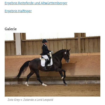
Ergebnis Reitpferde und Altwürttemberger
Ergebnis Halfinger
Galerie
Zola Grey v. Zalando x Lord Leopold