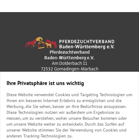
Pferdezuchtverband
Baden-Württemberg e.V.
Am Dolderbach 11
72532 Gomadingen-Marbach
+49 7385 969020
poststelle@pzvbw.de
Ihre Privatsphäre ist uns wichtig
Geschäftszeiten
Diese Website verwendet Cookies und Targeting Technologien um
Mo. bis Do.: 9.00 bis 12.00 Uhr
Ihnen ein besseres Internet-Erlebnis zu ermöglichen und die
und 13.00 bis 15.30 Uhr
Werbung, die Sie sehen, besser an Ihre Bedürfnisse anzupassen.
Freitag: 9.00 bis 12.00 Uhr
Diese Technologien nutzen wir außerdem um Ergebnisse zu
messen, um zu verstehen, woher unsere Besucher kommen oder
um unsere Website weiter zu entwickeln. Durch das Surfen auf
unserer Website stimmen Sie der Verwendung von Cookies und
anderen Tracking-Technologien zu.