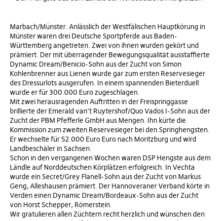
Marbach/Münster. Anlässlich der Westfälischen Hauptkörung in
Münster waren drei Deutsche Sportpferde aus Baden-
Württemberg angetreten. Zwei von ihnen wurden gekört und
prämiert. Der mit überragender Bewegungsqualität ausstaffierte
Dynamic Dream/Benicio-Sohn aus der Zucht von Simon
Kohlenbrenner aus Lienen wurde gar zum ersten Reservesieger
des Dressurlots ausgerufen. In einem spannenden Bieterduell
wurde er für 300.000 Euro zugeschlagen.
Mit zwei herausragenden Auftritten in der Freispringgasse
brillierte der Emerald van’t Ruytershof/Quo Vados I-Sohn aus der
Zucht der PBM Pfefferle GmbH aus Mengen. Ihn kürte die
Kommission zum zweiten Reservesieger bei den Springhengsten.
Er wechselte für 52.000 Euro Euro nach Moritzburg und wird
Landbeschäler in Sachsen.
Schon in den vergangenen Wochen waren DSP Hengste aus dem
Ländle auf Norddeutschen Körplätzen erfolgreich. In Vechta
wurde ein Secret/Grey Flanell-Sohn aus der Zucht von Markus
Geng, Alleshausen prämiert. Der Hannoveraner Verband körte in
Verden einen Dynamic Dream/Bordeaux-Sohn aus der Zucht
von Horst Schepper, Römerstein.
Wir gratulieren allen Züchtern recht herzlich und wünschen den