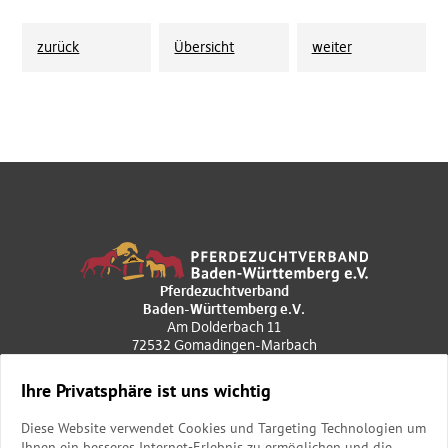
zurück
Übersicht
weiter
Pferdezuchtverband
Baden-Württemberg e.V.
Am Dolderbach 11
72532 Gomadingen-Marbach
+49 7385 969020
poststelle@pzvbw.de
Ihre Privatsphäre ist uns wichtig
Geschäftszeiten
Diese Website verwendet Cookies und Targeting Technologien um
Mo. bis Do.: 9.00 bis 12.00 Uhr
Ihnen ein besseres Internet-Erlebnis zu ermöglichen und die