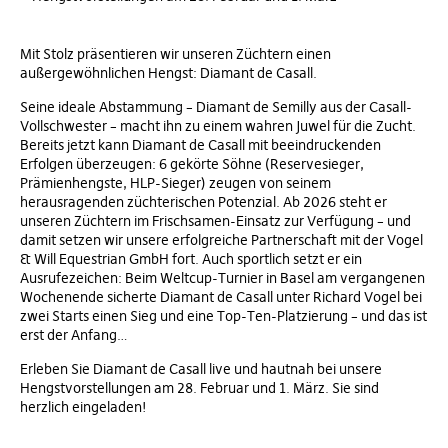
Mit Stolz präsentieren wir unseren Züchtern einen
außergewöhnlichen Hengst: Diamant de Casall.
Seine ideale Abstammung – Diamant de Semilly aus der Casall-
Vollschwester – macht ihn zu einem wahren Juwel für die Zucht.
Bereits jetzt kann Diamant de Casall mit beeindruckenden
Erfolgen überzeugen: 6 gekörte Söhne (Reservesieger,
Prämienhengste, HLP-Sieger) zeugen von seinem
herausragenden züchterischen Potenzial. Ab 2026 steht er
unseren Züchtern im Frischsamen-Einsatz zur Verfügung – und
damit setzen wir unsere erfolgreiche Partnerschaft mit der Vogel
& Will Equestrian GmbH fort. Auch sportlich setzt er ein
Ausrufezeichen: Beim Weltcup-Turnier in Basel am vergangenen
Wochenende sicherte Diamant de Casall unter Richard Vogel bei
zwei Starts einen Sieg und eine Top-Ten-Platzierung – und das ist
erst der Anfang…
Erleben Sie Diamant de Casall live und hautnah bei unsere
Hengstvorstellungen am 28. Februar und 1. März. Sie sind
herzlich eingeladen!