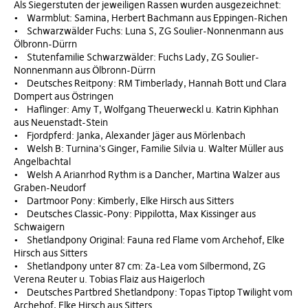
Als Siegerstuten der jeweiligen Rassen wurden ausgezeichnet:
• Warmblut: Samina, Herbert Bachmann aus Eppingen-Richen
• Schwarzwälder Fuchs: Luna S, ZG Soulier-Nonnenmann aus
Ölbronn-Dürrn
• Stutenfamilie Schwarzwälder: Fuchs Lady, ZG Soulier-
Nonnenmann aus Ölbronn-Dürrn
• Deutsches Reitpony: RM Timberlady, Hannah Bott und Clara
Dompert aus Östringen
• Haflinger: Amy T, Wolfgang Theuerweckl u. Katrin Kiphhan
aus Neuenstadt-Stein
• Fjordpferd: Janka, Alexander Jäger aus Mörlenbach
• Welsh B: Turnina's Ginger, Familie Silvia u. Walter Müller aus
Angelbachtal
• Welsh A Arianrhod Rythm is a Dancher, Martina Walzer aus
Graben-Neudorf
• Dartmoor Pony: Kimberly, Elke Hirsch aus Sitters
• Deutsches Classic-Pony: Pippilotta, Max Kissinger aus
Schwaigern
• Shetlandpony Original: Fauna red Flame vom Archehof, Elke
Hirsch aus Sitters
• Shetlandpony unter 87 cm: Za-Lea vom Silbermond, ZG
Verena Reuter u. Tobias Flaiz aus Haigerloch
• Deutsches Partbred Shetlandpony: Topas Tiptop Twilight vom
Archehof, Elke Hirsch aus Sitters