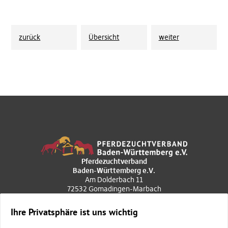
zurück
Übersicht
weiter
Pferdezuchtverband
Baden-Württemberg e.V.
Am Dolderbach 11
72532 Gomadingen-Marbach
+49 7385 969020
poststelle@pzvbw.de
Ihre Privatsphäre ist uns wichtig
Geschäftszeiten