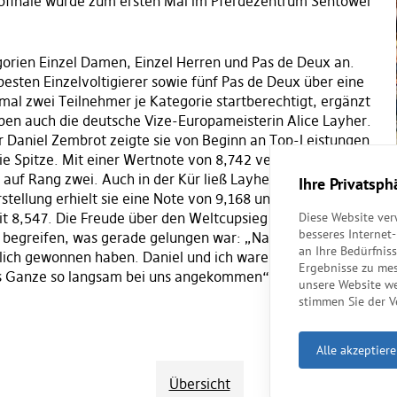
cupfinale wurde zum ersten Mal im Pferdezentrum Sentower
egorien Einzel Damen, Einzel Herren und Pas de Deux an.
 besten Einzelvoltigierer sowie fünf Pas de Deux über eine
mal zwei Teilnehmer je Kategorie startberechtigt, ergänzt
 eben auch die deutsche Vize-Europameisterin Alice Layher.
Daniel Zembrot zeigte sie von Beginn an Top-Leistungen.
ie Spitze. Mit einer Wertnote von 8,742 verwies sie ihre
 auf Rang zwei. Auch in der Kür ließ Layher keine Chance,
Ihre Privatsph
tellung erhielt sie eine Note von 9,168 und baute ihren
Diese Website ve
t 8,547. Die Freude über den Weltcupsieg war riesig –
besseres Internet
greifen, was gerade gelungen war: „Natürlich haben wir uns
an Ihre Bedürfnis
hlich gewonnen haben. Daniel und ich waren kurz etwas überfor
Ergebnisse zu me
das Ganze so langsam bei uns angekommen“, so Layher.
RJ (Foto
unsere Website we
stimmen Sie der 
Alle akzeptier
Übersicht