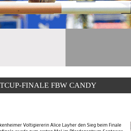
TCUP-FINALE FBW CANDY
kenheimer Voltigiererin Alice Layher den Sieg beim Finale