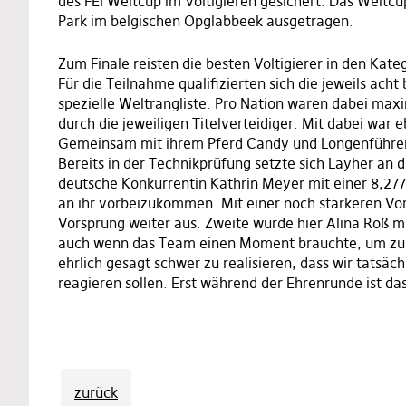
des FEI Weltcup im Voltigieren gesichert. Das Welt
Park im belgischen Opglabbeek ausgetragen.
Zum Finale reisten die besten Voltigierer in den Kat
Für die Teilnahme qualifizierten sich die jeweils acht
spezielle Weltrangliste. Pro Nation waren dabei maxi
durch die jeweiligen Titelverteidiger. Mit dabei war
Gemeinsam mit ihrem Pferd Candy und Longenführer 
Bereits in der Technikprüfung setzte sich Layher an d
deutsche Konkurrentin Kathrin Meyer mit einer 8,277
an ihr vorbeizukommen. Mit einer noch stärkeren Vors
Vorsprung weiter aus. Zweite wurde hier Alina Roß mi
auch wenn das Team einen Moment brauchte, um zu be
ehrlich gesagt schwer zu realisieren, dass wir tatsäc
reagieren sollen. Erst während der Ehrenrunde ist 
zurück