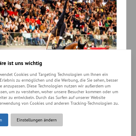
äre ist uns wichtig
Foto: FEI/Lukasz Kowalski
rwendet Cookies und Targeting Technologien um Ihnen ein
-Erlebnis zu ermöglichen und die Werbung, die Sie sehen, besser
 riesig gefreut. Im ersten Moment war es aber
se anzupassen. Diese Technologien nutzen wir außerdem um
dert und wussten gar nicht so richtig, wie wir
ssen, um zu verstehen, woher unsere Besucher kommen oder um
: Archiv)
iter zu entwickeln. Durch das Surfen auf unserer Website
Verwendung von Cookies und anderen Tracking-Technologien zu.
en
Einstellungen ändern
weiter