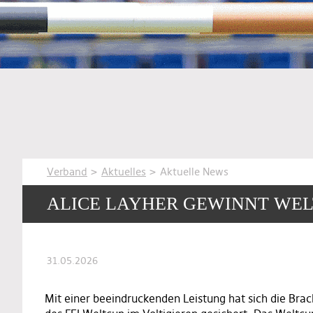
Verband
>
Aktuelles
> Aktuelle News
ALICE LAYHER GEWINNT WEL
31.05.2026
Mit einer beeindruckenden Leistung hat sich die Brac