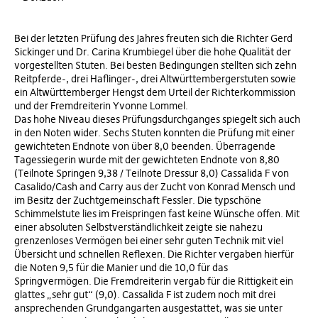
Bei der letzten Prüfung des Jahres freuten sich die Richter Gerd
Sickinger und Dr. Carina Krumbiegel über die hohe Qualität der
vorgestellten Stuten. Bei besten Bedingungen stellten sich zehn
Reitpferde-, drei Haflinger-, drei Altwürttembergerstuten sowie
ein Altwürttemberger Hengst dem Urteil der Richterkommission
und der Fremdreiterin Yvonne Lommel.
Das hohe Niveau dieses Prüfungsdurchganges spiegelt sich auch
in den Noten wider. Sechs Stuten konnten die Prüfung mit einer
gewichteten Endnote von über 8,0 beenden. Überragende
Tagessiegerin wurde mit der gewichteten Endnote von 8,80
(Teilnote Springen 9,38 / Teilnote Dressur 8,0) Cassalida F von
Casalido/Cash and Carry aus der Zucht von Konrad Mensch und
im Besitz der Zuchtgemeinschaft Fessler. Die typschöne
Schimmelstute lies im Freispringen fast keine Wünsche offen. Mit
einer absoluten Selbstverständlichkeit zeigte sie nahezu
grenzenloses Vermögen bei einer sehr guten Technik mit viel
Übersicht und schnellen Reflexen. Die Richter vergaben hierfür
die Noten 9,5 für die Manier und die 10,0 für das
Springvermögen. Die Fremdreiterin vergab für die Rittigkeit ein
glattes „sehr gut“ (9,0). Cassalida F ist zudem noch mit drei
ansprechenden Grundgangarten ausgestattet, was sie unter