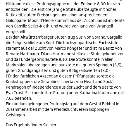
Hill konnte diese Prüfungsgruppe mit der Endnote 8,00 für sich
entscheiden. Die erst dreijährige Stute überzeugte mit hoher
Rittigkeit, gutem Freispringen und einer ansprechenden
Galoppade. Moon d’Heole stammt aus der Zucht und ist im Besitz
von Camille Seiler-Klethi und wurde von Jana von Wrangell
vorgestellt.
Bei den Altwürttemberger Stuten trug Susi von Sorano/Gargallo
die Siegerschliefe am Kopf. Die hochsympathische Fuchsstute
stammt aus der Zucht von Marco Köngeter und ist im Besitz von
Renate Hartmann. Diana Hartmann stellte die Stute gekonnt vor
und das Endergebnis lautete 8,10. Die Stute konnte in allen
Merkmalen überzeugen und punktete mit gutem Springen (8,5),
guten Grundgangarten und guten Rittigkeitswerten (8,0).
Für den farblichen Akzent an diesem Prüfungstag sorgte die
Knabstrupperstute Seraphine Libertas von Heart and Soul/
Pendragon of Independence aus der Zucht und dem Besitz von
Eva Trost. Sie konnte ihre Prüfung unter Katharina Kaufmann mit
7,63 beenden.
Ein rundum gelungener Prüfungstag auf dem Gestüt Birkhof in
Zusammenarbeit mit dem Pferdezuchtverein Göppingen-
Geislingen.
Das Ergebnis finden Sie hier: