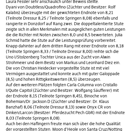
Laura Fessler sehr anschaulich unter Beweis stellte.
Dyani von Doubtless/Quadrofino (Züchter und Besitzer: Rolf
Kalabis) überzeugte mit der gewichteten Endnote von 8,21
(Teilnote Dressur 8,25 / Teilnote Springen 8,08) ebenfalls und
rangierte in Donzdorf auf Rang zwei. Die doppeltalentierte Stute
zeigte sich in allen Merkmalen mit ausgeglichen guten Leistungen
die die Richter mit Noten zwischen 8,0 und 8,5 bewerteten. Julia
Schmid hatte die Stute auf die Leistungsprüfung vorbereitet.
Knapp dahinter auf dem dritten Rang mit einer Endnote von 8,18
(Teilnote Springen 8,33 / Teilnote Dressur 8,00) reihte sich die
Uno I/Stolzenberg Tochter Unica aus der Zucht von Alwin
Strohmeier und dem Besitz von Markus und Leonhard Diez ein.
Die von Christian Heidecker vorgestellte Stute ist mit viel
Vermögen ausgestattet und konnte auch mit guter Galoppade
(8,5) und hohen Rittigkeitswerten (8,5) überzeugen.
Auf den weiteren Plätzen folgten Carla Columna von Cristallo
I/Quite Capitol (Züchter und Besitzer: Wolfgang Säufferer) mit
der Endnote 8,15 (Teilnote Springen 8,45), Binoche von
Bohemian/Dr. Jackson D (Züchter und Besitzer: Dr. Klaus
Banzhaf) 8,06 (Teilnote Dressur 8,13) sowie Onyx CR von
Dinken/Larcon (Besitzer: Pferdezucht Pech GbR) mit der Endnote
8,03 (Teilnote Springen 8,08).
Auch bei den Haflingern freute man sich über die hohe Qualität
der vorgestellten Stuten. Moon d’Heole von Santa Cruz/Notting