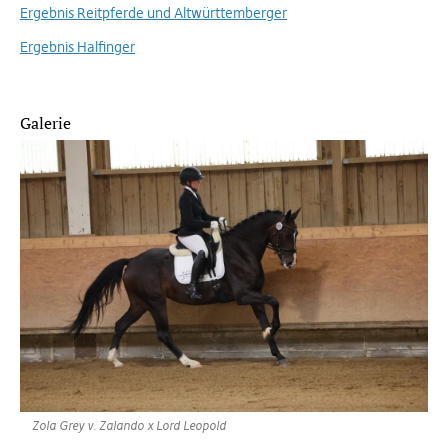
Ergebnis Reitpferde und Altwürttemberger
Ergebnis Halfinger
Galerie
Zola Grey v. Zalando x Lord Leopold