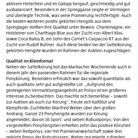
aktivem Hinterbein und im Galopp bergauf, geschmeidig und gut
ausbalanciert. Besonders in der Springgasse zeigte er Vermögen
und überlegte Technik, was seine Prämierung rechtfertigte. Auch
die beiden weiteren positiv gekörten Hengste aus dem
Springlager stellten ihre Qualität unter Beweis: Charlemagne, ein
Holsteiner von Charthago Blue aus der Zucht von Albert Klos,
sowie Coca Balou B, ein Sohn des Cornet‘s Carpaccio RT aus der
Zucht von Rudolf Bühner. Auch diese beiden bei der Sattelkörung
gekörten Hengste wurden im Rahmen der Auktion zugeschlagen.
Qualität im Kleinformat
Neben der Sattelkörung bot das Marbacher Wochenende auch in
diesem Jahr den passenden Rahmen für die regionale
Ponykörung. Besonders erfreulich war das sowohl quantitativ als
auch qualitativ sehr gut aufgestellte Lot. „Aufgrund des
gesteigerten Vermarktungsangebots an Ponys ist ein größeres
Interesse zu beobachten. Das machte sich bemerkbar – sowohl
zur Auktion als auch zur Körung“, freute sich Kaltblut und
Kleinpferde-Zuchtleiter Manfred Weber über den großen
Andrang. Ganze 23 Ponyhengste wurden zur Körung
angemeldet, davon 16 Sport- und sieben Robustponys. Von den
vorgestellten Ponyhengsten erhielten zehn das positive Körurteil
– sieben Reitponys, vier mit Prämienanwartschaft sowie drei
gekörte Ponys der Robustrassen. Weber resümierte zufrieden: