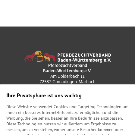
Pferdezuchtverband
Baden-Württemberg e.V.
Am Dolderbach 11
72532 Gomadingen-Marbach
+49 7385 969020
poststelle@pzvbw.de
Ihre Privatsphäre ist uns wichtig
Geschäftszeiten
Diese Website verwendet Cookies und Targeting Technologien um
Mo. bis Do.: 9.00 bis 12.00 Uhr
Ihnen ein besseres Internet-Erlebnis zu ermöglichen und die
und 13.00 bis 15.30 Uhr
Werbung, die Sie sehen, besser an Ihre Bedürfnisse anzupassen.
Freitag: 9.00 bis 12.00 Uhr
Diese Technologien nutzen wir außerdem um Ergebnisse zu
messen, um zu verstehen, woher unsere Besucher kommen oder