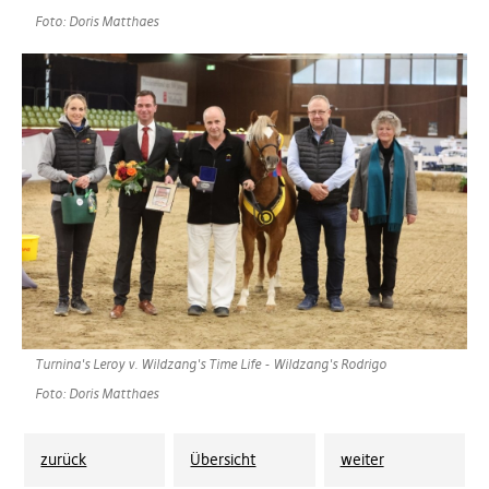
Foto: Doris Matthaes
Turnina's Leroy v. Wildzang's Time Life - Wildzang's Rodrigo
Foto: Doris Matthaes
zurück
Übersicht
weiter