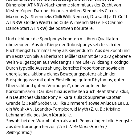
Dimension AT NRW-Nachkomme stammt aus der Zucht von
Kirsten Küper. Darüber hinaus erhielten Steendieks Circus
Maximus (v. Steendieks Chilli Willi-Nemax), Draisaitl (v. D-Gold
AT NRW-Golden West) und Cute Wilmerich SH (v. FS Clarimo-
Dance Start AT NRW) die positiven Körurteile.
Und nicht nur die Sportponys konnten mit ihren Qualitäten
überzeugen. Aus der Riege der Robustponys setzte sich der
Fuchshengst Turnina‘s Leroy als Sieger durch. Aus der Zucht und
im Besitz von Silvia Eberhardt-Müller stammt der 2022 geborene
Welsh-B, gezogen aus Wildzang‘s Time Life-Wildzang‘s Rodrigo.
Durch typvolle Ausstrahlung, korrekte Proportionen sowie ein
energisches, aktionsreiches Bewegungspotenzial: „in der
Freispringgasse mit guter Einstellung, gutem Rhythmus, guter
Übersicht und gutem Vermögen“, überzeugte er die
Körkommission. Darüber hinaus erhielten auch Beat Star v. Clus,
ein Deutsches Classic Pony v. Kara‘s Black Supreme Captain–
Grande (Z.: Ralf Grober, B.: Ilka Zimmerer) sowie Anluc La Le Lu,
ein Welsh-A v. Leandro-Templedruid Myth (Z. u. B.: Kristine
Lehmann) die positiven Körurteile.
Sowohl bei den Warmblütern als auch Ponys gingen tolle Hengste
aus den Körungen hervor.
(Text: Nele Marie Hörster /
Reiterjournal)