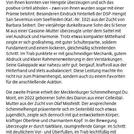
Von ihnen konnten vier Hengste überzeugen und sich das
positive Urteil abholen – zwei von ihnen wurden sogar mit einer
Prämie belohnt. Besonderen Eindruck hinterließ der DSP-Hengst
San Severinus vom Seefrieden (Kat.-Nr. 102) aus der Zucht von
Barbara Seibert. Der vierjährige dunkelbraune Sohn des Si Senor
M aus einer Cassone-Mutter überzeugte unter dem Sattel mit
viel Ausdruck und Harmonie. Trotz etwas kompakter Mittelhand
zeigte er sich großrahmig, mit guter Schulterpartie, solidem
Fundament und einem lockeren, gleichmäßig schreitenden
Schritt. Im Trab punktete er mit geschmeidiger Mechanik, gutem
Abdruck und klarer Rahmenerweiterung in den Verstärkungen.
Seine Galoppade war nahezu sehr gut: bergauf, kraftvoll aus der
Hinterhand und stets ausbalanciert. Diese Leistung machte ihn
nicht nur zum Prämienhengst, sondern auch zu einem Favoriten
für die anschließende Auktion.
Die zweite Prämie erhielt der Mecklenburger Schimmelhengst Du
Mont, ein 2022 geborener Sohn des Diaron aus einer Cellestial-
Mutter aus der Zucht von Olaf Missfeldt. Der ansprechende
Schimmelhengst präsentierte sich im Seitenbild noch etwas
jugendlich, zeigte sich dennoch mit gut entwickeltem Körper,
kräftiger Oberlinie und charmantem Kopf. In der Bewegung
überzeugte er durch taktklare, raumgreifende Gänge: im Schritt
mit deutlichem Vor- und Überfußen, im Trab leichtfüßig mit