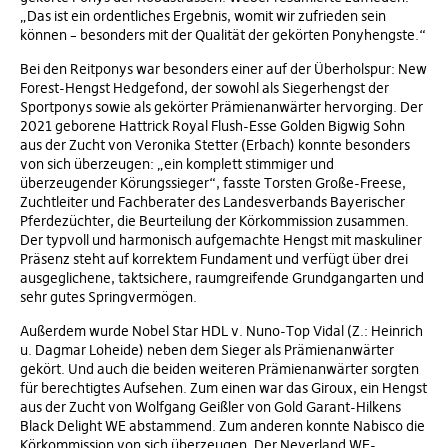
„Das ist ein ordentliches Ergebnis, womit wir zufrieden sein
können – besonders mit der Qualität der gekörten Ponyhengste.“
Bei den Reitponys war besonders einer auf der Überholspur: New
Forest-Hengst Hedgefond, der sowohl als Siegerhengst der
Sportponys sowie als gekörter Prämienanwärter hervorging. Der
2021 geborene Hattrick Royal Flush-Esse Golden Bigwig Sohn
aus der Zucht von Veronika Stetter (Erbach) konnte besonders
von sich überzeugen: „ein komplett stimmiger und
überzeugender Körungssieger“, fasste Torsten Große-Freese,
Zuchtleiter und Fachberater des Landesverbands Bayerischer
Pferdezüchter, die Beurteilung der Körkommission zusammen.
Der typvoll und harmonisch aufgemachte Hengst mit maskuliner
Präsenz steht auf korrektem Fundament und verfügt über drei
ausgeglichene, taktsichere, raumgreifende Grundgangarten und
sehr gutes Springvermögen.
Außerdem wurde Nobel Star HDL v. Nuno-Top Vidal (Z.: Heinrich
u. Dagmar Loheide) neben dem Sieger als Prämienanwärter
gekört. Und auch die beiden weiteren Prämienanwärter sorgten
für berechtigtes Aufsehen. Zum einen war das Giroux, ein Hengst
aus der Zucht von Wolfgang Geißler von Gold Garant-Hilkens
Black Delight WE abstammend. Zum anderen konnte Nabisco die
Körkommission von sich überzeugen. Der Neverland WE-