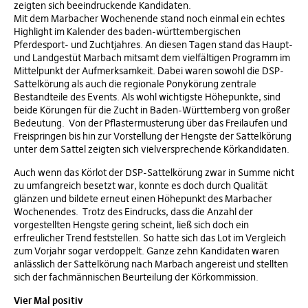
zeigten sich beeindruckende Kandidaten.
Mit dem Marbacher Wochenende stand noch einmal ein echtes
Highlight im Kalender des baden-württembergischen
Pferdesport- und Zuchtjahres. An diesen Tagen stand das Haupt-
und Landgestüt Marbach mitsamt dem vielfältigen Programm im
Mittelpunkt der Aufmerksamkeit. Dabei waren sowohl die DSP-
Sattelkörung als auch die regionale Ponykörung zentrale
Bestandteile des Events. Als wohl wichtigste Höhepunkte, sind
beide Körungen für die Zucht in Baden-Württemberg von großer
Bedeutung. Von der Pflastermusterung über das Freilaufen und
Freispringen bis hin zur Vorstellung der Hengste der Sattelkörung
unter dem Sattel zeigten sich vielversprechende Körkandidaten.
Auch wenn das Körlot der DSP-Sattelkörung zwar in Summe nicht
zu umfangreich besetzt war, konnte es doch durch Qualität
glänzen und bildete erneut einen Höhepunkt des Marbacher
Wochenendes. Trotz des Eindrucks, dass die Anzahl der
vorgestellten Hengste gering scheint, ließ sich doch ein
erfreulicher Trend feststellen. So hatte sich das Lot im Vergleich
zum Vorjahr sogar verdoppelt. Ganze zehn Kandidaten waren
anlässlich der Sattelkörung nach Marbach angereist und stellten
sich der fachmännischen Beurteilung der Körkommission.
Vier Mal positiv