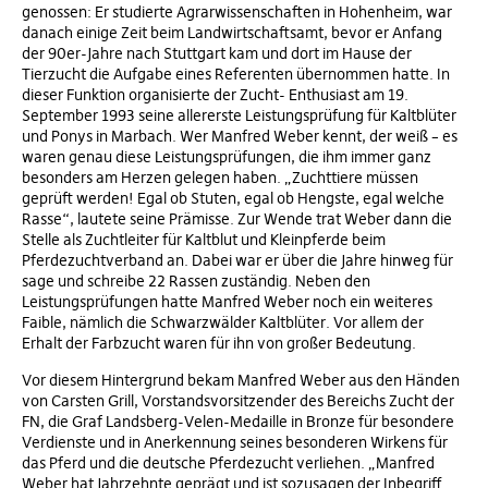
genossen: Er studierte Agrarwissenschaften in Hohenheim, war
danach einige Zeit beim Landwirtschaftsamt, bevor er Anfang
der 90er-Jahre nach Stuttgart kam und dort im Hause der
Tierzucht die Aufgabe eines Referenten übernommen hatte. In
dieser Funktion organisierte der Zucht- Enthusiast am 19.
September 1993 seine allererste Leistungsprüfung für Kaltblüter
und Ponys in Marbach. Wer Manfred Weber kennt, der weiß – es
waren genau diese Leistungsprüfungen, die ihm immer ganz
besonders am Herzen gelegen haben. „Zuchttiere müssen
geprüft werden! Egal ob Stuten, egal ob Hengste, egal welche
Rasse“, lautete seine Prämisse. Zur Wende trat Weber dann die
Stelle als Zuchtleiter für Kaltblut und Kleinpferde beim
Pferdezuchtverband an. Dabei war er über die Jahre hinweg für
sage und schreibe 22 Rassen zuständig. Neben den
Leistungsprüfungen hatte Manfred Weber noch ein weiteres
Faible, nämlich die Schwarzwälder Kaltblüter. Vor allem der
Erhalt der Farbzucht waren für ihn von großer Bedeutung.
Vor diesem Hintergrund bekam Manfred Weber aus den Händen
von Carsten Grill, Vorstandsvorsitzender des Bereichs Zucht der
FN, die Graf Landsberg-Velen-Medaille in Bronze für besondere
Verdienste und in Anerkennung seines besonderen Wirkens für
das Pferd und die deutsche Pferdezucht verliehen. „Manfred
Weber hat Jahrzehnte geprägt und ist sozusagen der Inbegriff